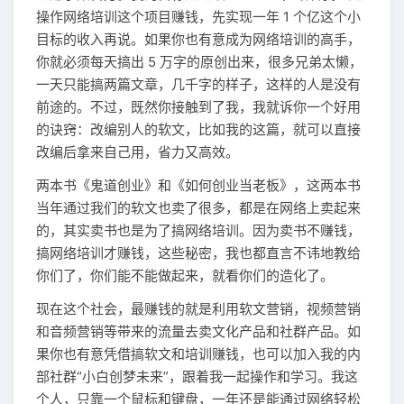
操作网络培训这个项目赚钱，先实现一年 1 个亿这个小
目标的收入再说。如果你也有意成为网络培训的高手，
你就必须每天搞出 5 万字的原创出来，很多兄弟太懒，
一天只能搞两篇文章，几千字的样子，这样的人是没有
前途的。不过，既然你接触到了我，我就诉你一个好用
的诀窍：改编别人的软文，比如我的这篇，就可以直接
改编后拿来自己用，省力又高效。
两本书《鬼道创业》和《如何创业当老板》，这两本书
当年通过我们的软文也卖了很多，都是在网络上卖起来
的，其实卖书也是为了搞网络培训。因为卖书不赚钱，
搞网络培训才赚钱，这些秘密，我也都直言不讳地教给
你们了，你们能不能做起来，就看你们的造化了。
现在这个社会，最赚钱的就是利用软文营销，视频营销
和音频营销等带来的流量去卖文化产品和社群产品。如
果你也有意凭借搞软文和培训赚钱，也可以加入我的内
部社群“小白创梦未来”，跟着我一起操作和学习。我这
个人，只靠一个鼠标和键盘，一年还是能通过网络轻松