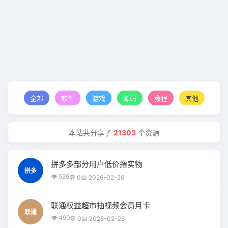
全部
软件
游戏
源码
教程
其他
本站共分享了
21303
个资源
拼多多部分用户低价撸实物
拼多
👁 526
💬 0
📅 2026-02-26
联通权益超市抽视频会员月卡
联通
👁 499
💬 0
📅 2026-02-26