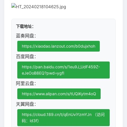
下载地址：
蓝奏网盘：
https://xiaodao.lanzout.com/b0dujxhoh
百度网盘：
https://pan.baidu.com/s/1eu9J_UdF459Z-
eJeOoB8EQ?pwd=ygfl
阿里云盘：
https://www.alipan.com/s/tUQiKytm4oQ
天翼网盘：
https://cloud.189.cn/t/qEnUviYzmYJn （访问
码：ld3f）