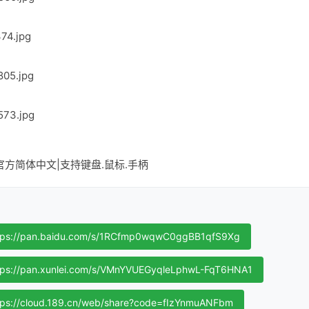
7GB|官方简体中文|支持键盘.鼠标.手柄
tps://pan.baidu.com/s/1RCfmp0wqwC0ggBB1qfS9Xg
tps://pan.xunlei.com/s/VMnYVUEGyqleLphwL-FqT6HNA1
tps://cloud.189.cn/web/share?code=fIzYnmuANFbm