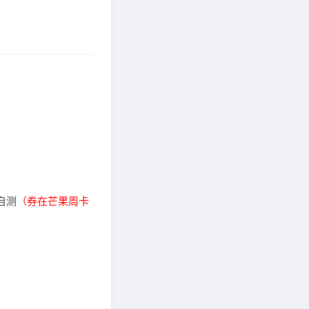
自测
（券在芒果周卡